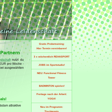
Gratis Probetraining:
Hier Termin vereinbaren!
 Partnern
3 x wöchentlich REHASPORT
edschaft
nutzt du
- EUR pro Woche -
JOBS im Sportstudio!
n bei ausgewählten
NEU: Functional Fitness
Tower
BADMINTON spielen!
Freitags nach der Arbeit:
als!
YOGA!
tsdam attraktive
Neu im Programm:
Tischtennis