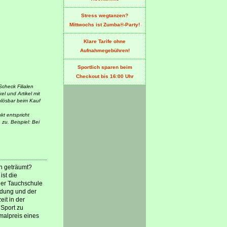
Stress wegtanzen?
Mittwochs ist Zumba®-Party!
Klare Tarife ohne
Aufnahmegebühren!
Sportlich sparen beim
Checkout bis 16:00 Uhr
Scheck Filialen
l und Artikel mit
nlösbar beim Kauf
kt entspricht
zu. Beispiel: Bei
on geträumt?
st die
 der Tauchschule
ldung und der
eit in der
 Sport zu
malpreis eines