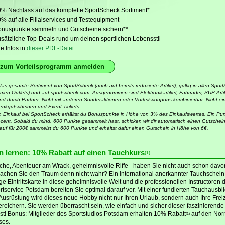
% Nachlass auf das komplette SportScheck Sortiment*
% auf alle Filialservices und Testequipment
onuspunkte sammeln und Gutscheine sichern**
sätzliche Top-Deals rund um deinen sportlichen Lebensstil
le Infos in
dieser PDF-Datei
 zum Vorteilsprogramm anmelden
as gesamte Sortiment von SportScheck (auch auf bereits reduzierte Artikel), gültig in allen Sport
en Outlets) und auf sportscheck.com. Ausgenommen sind Elektronikartikel, Fahrräder, SUP-Artike
and durch Partner. Nicht mit anderen Sonderaktionen oder Vorteilscoupons kombinierbar. Nicht ei
nkgutscheinen und Event-Tickets.
en Einkauf bei SportScheck erhältst du Bonuspunkte in Höhe von 3% des Einkaufswertes. Ein Pun
cent. Sobald du mind. 600 Punkte gesammelt hast, schicken wir dir automatisch einen Gutschein 
auf für 200€ sammelst du 600 Punkte und erhältst dafür einen Gutschein in Höhe von 6€.
 lernen: 10% Rabatt auf einen Tauchkurs
(1)
che, Abenteuer am Wrack, geheimnisvolle Riffe - haben Sie nicht auch schon dav
hen Sie den Traum denn nicht wahr? Ein international anerkannter Tauchschein i
e Eintrittskarte in diese geheimnisvolle Welt und die professionellen Instructoren
tservice Potsdam bereiten Sie optimal darauf vor. Mit einer fundierten Tauchausbi
 Ausrüstung wird dieses neue Hobby nicht nur Ihren Urlaub, sondern auch Ihre Freiz
reichern. Sie werden überrascht sein, wie einfach und sicher dieser faszinierende
ist! Bonus: Mitglieder des Sportstudios Potsdam erhalten 10% Rabatt
auf den Nor
(1)
ses.