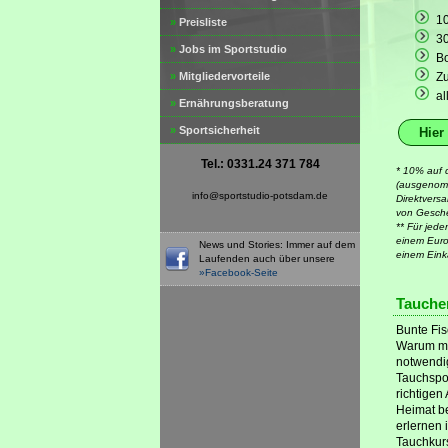
10
»
Preisliste
30
»
Jobs im Sportstudio
B
»
Mitgliedervorteile
Zu
al
»
Ernährungsberatung
»
Sportsicherheit
Hier
Tel.: 0331.24 371 784
* 10% auf d
(ausgenomm
info@sportstudio-potsdam.de
Direktvers
von Gesche
** Für jed
einem Euro
News und Stories: Immer auf dem
einem Eink
Laufenden auch über unsere
»Facebook-Seite
Tauchen
Bunte Fis
Warum mac
notwendig
Tauchspor
richtigen
Heimat be
erlernen 
Tauchkur