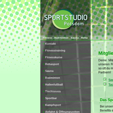
»
Kontakt
»
Fitnesstraining
Mitgli
»
Fitnesskurse
Deine Mit
»
Rehasport
unseren F
so oft du 
»
Sauna
Partnern!
»
Badminton
Sp
»
Hallenfußball
Ta
»
Tischtennis
»
Sportbar
Das Sp
»
Kampfsport
Bei unser
Benefits 
»
Anfahrt & Öffnungszeiten