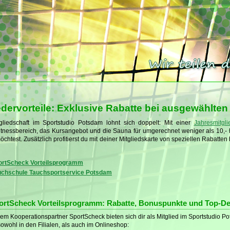
edervorteile: Exklusive Rabatte bei ausgewählten
gliedschaft im Sportstudio Potsdam lohnt sich doppelt: Mit einer
Jahresmitgli
itnessbereich, das Kursangebot und die Sauna für umgerechnet weniger als 10,
möchtest. Zusätzlich profitierst du mit deiner Mitgliedskarte von speziellen Rabatte
ortScheck Vorteilsprogramm
uchschule Tauchsportservice Potsdam
ortScheck Vorteilsprogramm: Rabatte, Bonuspunkte und Top-De
em Kooperationspartner SportScheck bieten sich dir als Mitglied im Sportstudio Po
sowohl in den Filialen, als auch im Onlineshop: